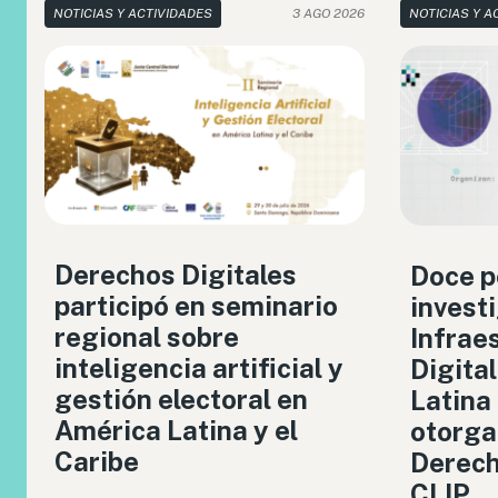
NOTICIAS Y ACTIVIDADES
3 AGO 2026
NOTICIAS Y A
Derechos Digitales
Doce p
participó en seminario
invest
regional sobre
Infrae
inteligencia artificial y
Digita
gestión electoral en
Latina
América Latina y el
otorga
Caribe
Derech
CLIP