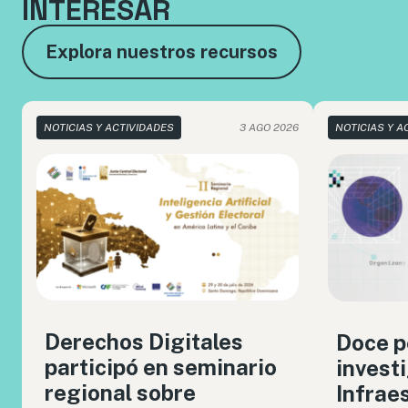
INTERESAR
Explora nuestros recursos
NOTICIAS Y ACTIVIDADES
3 AGO 2026
NOTICIAS Y A
Derechos Digitales
Doce p
participó en seminario
invest
regional sobre
Infrae