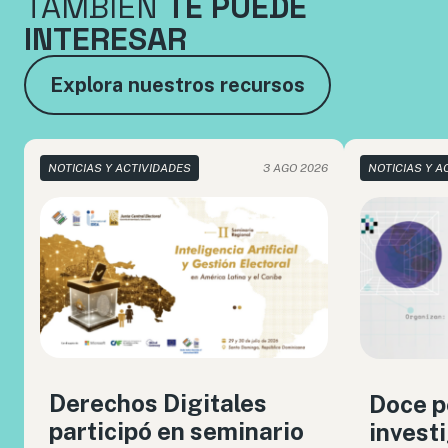
TAMBIÉN
TE PUEDE
INTERESAR
Explora nuestros recursos
NOTICIAS Y ACTIVIDADES
3 AGO 2026
NOTICIAS Y A
Derechos Digitales
Doce p
participó en seminario
invest