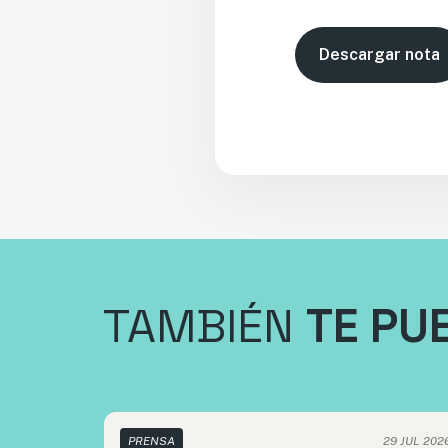
Descargar nota
TAMBIÉN
TE PU
PRENSA
29 JUL 202