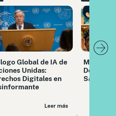
logo Global de IA de
Meta, IA y
iones Unidas:
Derechos 
echos Digitales en
Sabueso
sinformante
Leer más