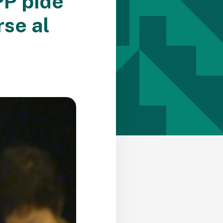
PP pide
rse al