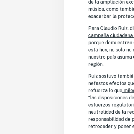
de la ampliación exc
música, como también
exacerbar la protecc
Para Claudio Ruiz, d
campaña ciudadana
porque demuestran q
está hoy, no solo no 
nuestro país asuma u
región.
Ruiz sostuvo también
nefastos efectos que
refuerza lo que
mile
“las disposiciones d
esfuerzos regulatori
neutralidad de la re
responsabilidad de 
retroceder y poner en