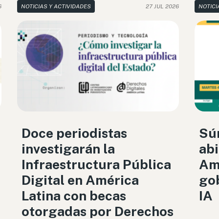
6
NOTICIAS Y ACTIVIDADES
27 JUL 2026
NOTICI
Doce periodistas
Sú
investigarán la
abi
Infraestructura Pública
Amé
Digital en América
gob
Latina con becas
IA
otorgadas por Derechos