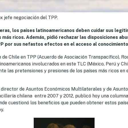
x jefe negociación del TPP.
eras, los países latinoamericanos deben cuidar sus legít
 más ricos. Además, pidió rechazar las disposiciones ab
PP por sus nefastos efectos en el acceso al conocimiento
e de Chile en TPP (Acuerdo de Asociación Transpacífico), Ro
atinoamericanos involucrados en este TLC (México, Perú y Chil
te las pretensiones y presiones de los países más ricos en 
e director de Asuntos Económicos Multilaterales y de Asun
ncillería chilena entre 2007 y 2012, publicó hoy una columna
onde cuestionó los beneficios que pueden obtener estos país
y.