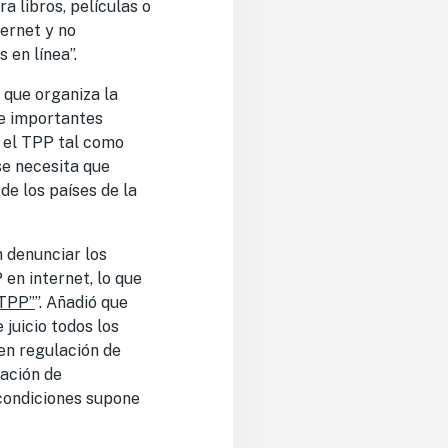
a libros, películas o
ternet y no
 en línea”.
 que organiza la
te importantes
 el TPP tal como
 se necesita que
de los países de la
n denunciar los
en internet, lo que
oTPP”
”. Añadió que
 juicio todos los
 en regulación de
tación de
 condiciones supone