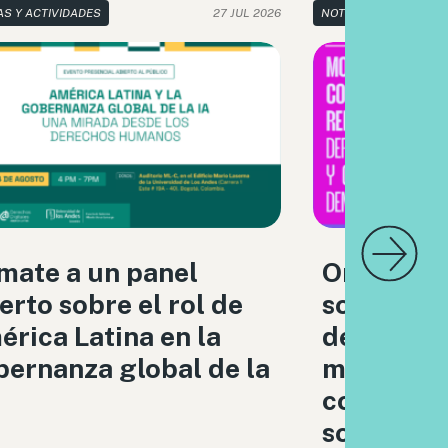
AS Y ACTIVIDADES
27 JUL 2026
NOTICIAS Y ACTIVIDA
mate a un panel
Organizac
erto sobre el rol de
sociedad c
rica Latina en la
debatimo
ernanza global de la
moderaci
contenido
sociales