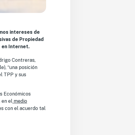
imos intereses de
usivas de Propiedad
 en Internet.
drigo Contreras,
e), “una posición
el TPP y sus
tos Económicos
 en el
medio
es con el acuerdo tal