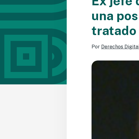
Ex jefe
una posi
tratado
Por
Derechos Digita