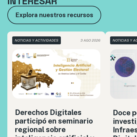
INTERESAR
Explora nuestros recursos
NOTICIAS Y ACTIVIDADES
3 AGO 2026
NOTICIAS Y A
Derechos Digitales
Doce p
participó en seminario
invest
regional sobre
Infrae