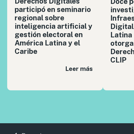
Derechos Digitales
Doce p
participó en seminario
invest
regional sobre
Infrae
inteligencia artificial y
Digita
gestión electoral en
Latina
América Latina y el
otorga
Caribe
Derech
CLIP
Leer más