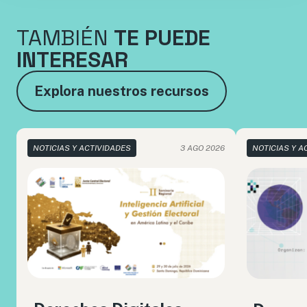
TAMBIÉN
TE PUEDE
INTERESAR
Explora nuestros recursos
NOTICIAS Y ACTIVIDADES
3 AGO 2026
NOTICIAS Y A