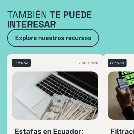
TAMBIÉN
TE PUEDE
INTERESAR
Explora nuestros recursos
PRENSA
7 AGO 2026
PRENSA
Estafas en Ecuador:
Filtrac