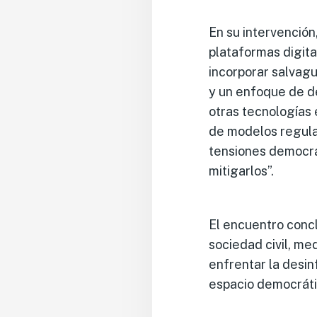
En su intervención
plataformas digit
incorporar salvag
y un enfoque de de
otras tecnologías 
de modelos regulat
tensiones democrá
mitigarlos”.
El encuentro concl
sociedad civil, me
enfrentar la desin
espacio democráti