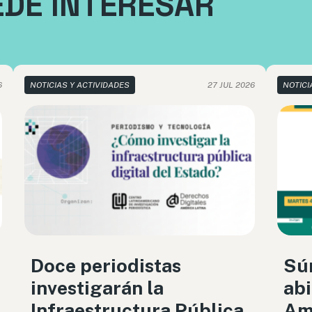
EDE INTERESAR
6
NOTICIAS Y ACTIVIDADES
27 JUL 2026
NOTICI
Doce periodistas
Sú
investigarán la
abi
Infraestructura Pública
Amé