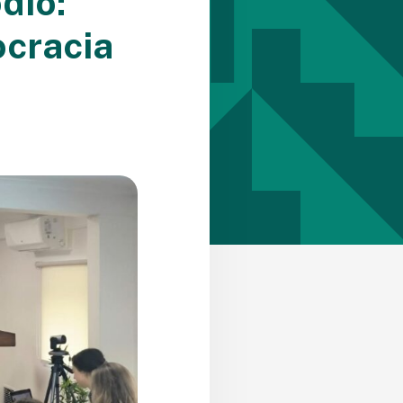
dio:
ocracia