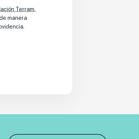
ación Terram
,
ó de manera
ovidencia.