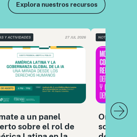
Explora nuestros recursos
AS Y ACTIVIDADES
27 JUL 2026
NOTICIAS Y ACTIVIDA
mate a un panel
Organizac
erto sobre el rol de
sociedad c
rica Latina en la
debatimo