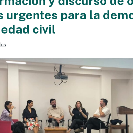
rmación y discurso de o
s urgentes para la dem
iedad civil
les