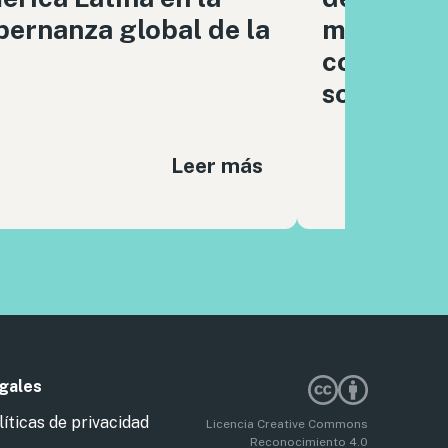
ernanza global de la
moderaci
contenido
sociales
Leer más
gales
líticas de privacidad
Licencia Creative Commons
Reconocimiento 4.0