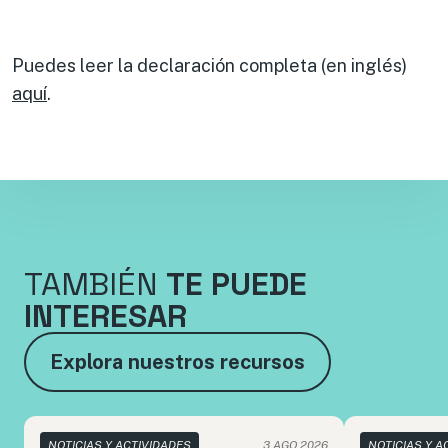
Puedes leer la declaración completa (en inglés)
aquí
.
TAMBIÉN
TE PUEDE
INTERESAR
Explora nuestros recursos
NOTICIAS Y ACTIVIDADES
3 AGO 2026
NOTICIAS Y A