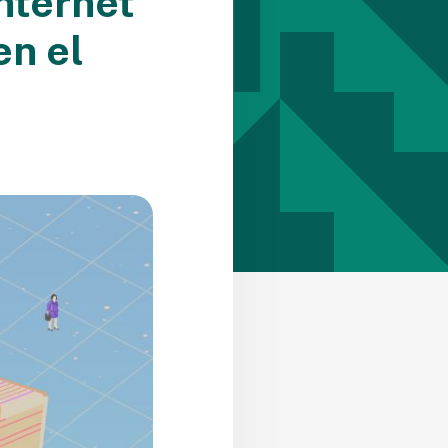
nternet
en el