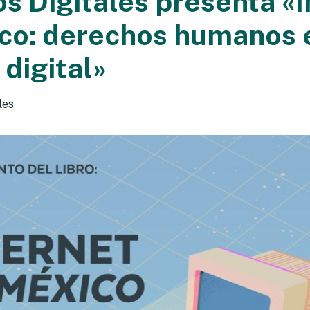
s Digitales presenta «I
co: derechos humanos 
 digital»
les