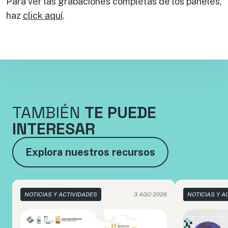
Para ver las grabaciones completas de los paneles,
haz
click aquí
.
TAMBIÉN
TE PUEDE
INTERESAR
Explora nuestros recursos
NOTICIAS Y ACTIVIDADES
3 AGO 2026
NOTICIAS Y A