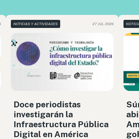
6
NOTICIAS Y ACTIVIDADES
27 JUL 2026
NOTICI
Doce periodistas
Sú
investigarán la
abi
Infraestructura Pública
Amé
Digital en América
gob