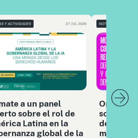
AS Y ACTIVIDADES
27 JUL 2026
NOTICIAS Y ACTIVIDA
mate a un panel
Organizac
erto sobre el rol de
sociedad c
rica Latina en la
debatimo
ernanza global de la
moderaci