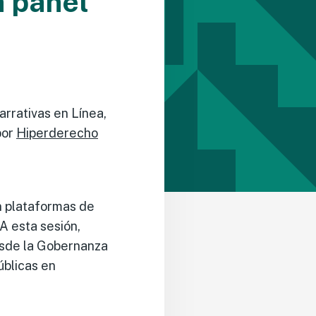
n panel
arrativas en Línea,
por
Hiperderecho
n plataformas de
A esta sesión,
esde la Gobernanza
úblicas en