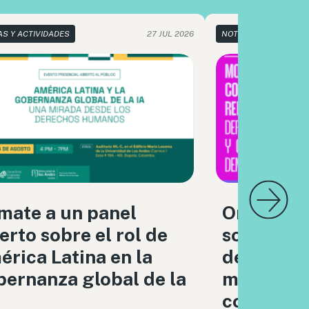
AS Y ACTIVIDADES
27 JUL 2026
NOTICIAS Y ACTIVIDA
mate a un panel
Organizac
erto sobre el rol de
sociedad c
rica Latina en la
debatimo
ernanza global de la
moderaci
contenido