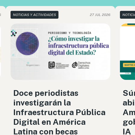
6
NOTICIAS Y ACTIVIDADES
27 JUL 2026
NOTICI
Doce periodistas
Sú
investigarán la
abi
Infraestructura Pública
Amé
Digital en América
gob
Latina con becas
IA