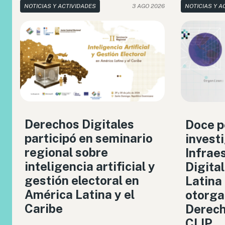
NOTICIAS Y ACTIVIDADES
3 AGO 2026
NOTICIAS Y A
Derechos Digitales
Doce p
participó en seminario
invest
regional sobre
Infrae
inteligencia artificial y
Digita
gestión electoral en
Latina
América Latina y el
otorga
Caribe
Derech
CLIP