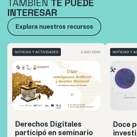
TAMBIÉN
TE PUEDE
INTERESAR
Explora nuestros recursos
NOTICIAS Y ACTIVIDADES
3 AGO 2026
NOTICIAS Y A
Derechos Digitales
Doce p
participó en seminario
invest