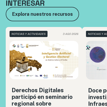
INTERESAR
Explora nuestros recursos
NOTICIAS Y ACTIVIDADES
3 AGO 2026
NOTICIAS Y A
Derechos Digitales
Doce p
participó en seminario
invest
regional sobre
Infrae