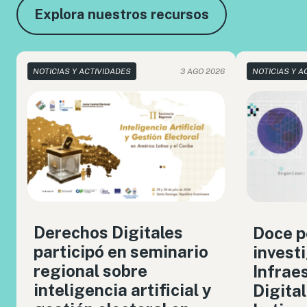
Explora nuestros recursos
NOTICIAS Y ACTIVIDADES
3 AGO 2026
NOTICIAS Y A
Derechos Digitales
Doce p
participó en seminario
invest
regional sobre
Infrae
inteligencia artificial y
Digita