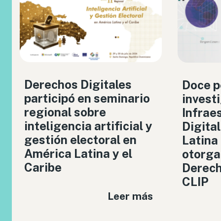
Derechos Digitales
Doce p
participó en seminario
invest
regional sobre
Infrae
inteligencia artificial y
Digita
gestión electoral en
Latina
América Latina y el
otorga
Caribe
Derech
CLIP
Leer más