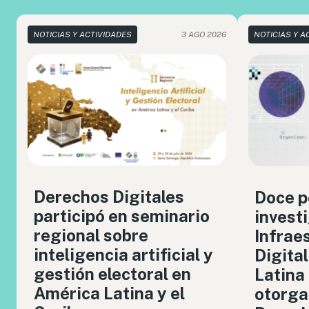
NOTICIAS Y ACTIVIDADES
3 AGO 2026
NOTICIAS Y A
Derechos Digitales
Doce p
participó en seminario
invest
regional sobre
Infrae
inteligencia artificial y
Digita
gestión electoral en
Latina
América Latina y el
otorga