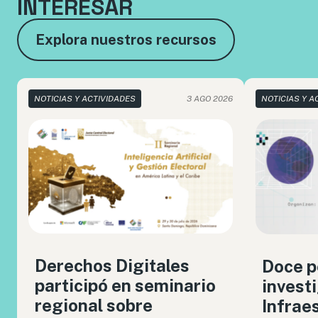
INTERESAR
Explora nuestros recursos
NOTICIAS Y ACTIVIDADES
3 AGO 2026
NOTICIAS Y A
Derechos Digitales
Doce p
participó en seminario
invest
regional sobre
Infrae