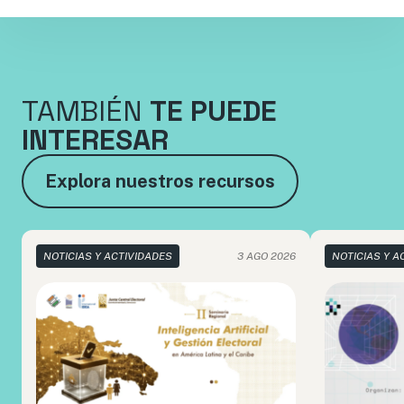
TAMBIÉN
TE PUEDE
INTERESAR
Explora nuestros recursos
NOTICIAS Y ACTIVIDADES
3 AGO 2026
NOTICIAS Y A