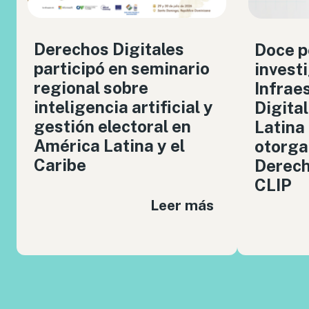
Derechos Digitales
Doce p
participó en seminario
invest
regional sobre
Infrae
inteligencia artificial y
Digita
gestión electoral en
Latina
América Latina y el
otorga
Caribe
Derech
CLIP
Leer más