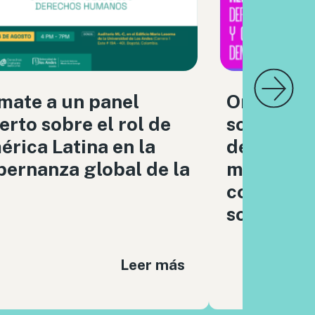
mate a un panel
Organizac
erto sobre el rol de
sociedad c
rica Latina en la
debatimo
ernanza global de la
moderaci
contenido
sociales
Leer más