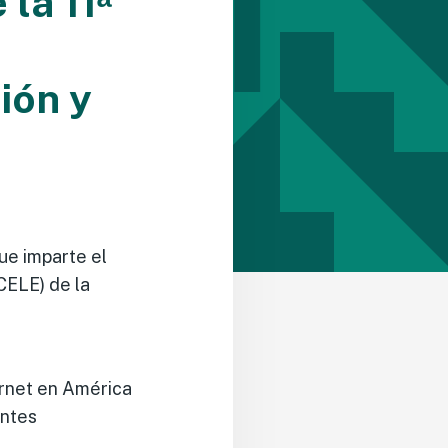
la 11ᵃ
ión y
que imparte el
CELE) de la
ternet en América
entes