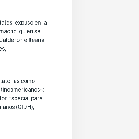
tales, expuso en la
Camacho, quien se
Calderón e Ileana
es,
latorias como
atinoamericanos»;
tor Especial para
manos (CIDH),