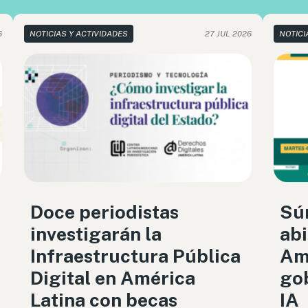
6
NOTICIAS Y ACTIVIDADES
27 JUL 2026
NOTICI
Doce periodistas
Sú
investigarán la
abi
Infraestructura Pública
Amé
Digital en América
gob
Latina con becas
IA