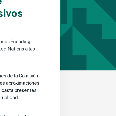
e
sivos
orio «Encoding
ted Nations a las
nes de la Comisión
ntes aproximaciones
y casta presentes
ctualidad.