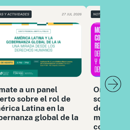
AS Y ACTIVIDADES
27 JUL 2026
NOTICIAS Y ACTIVIDA
mate a un panel
Organizac
erto sobre el rol de
sociedad c
rica Latina en la
debatimo
ernanza global de la
moderaci
contenido