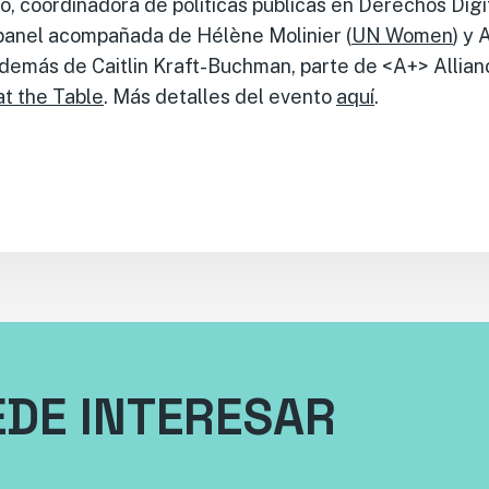
, coordinadora de políticas públicas en Derechos Digi
panel acompañada de Hélène Molinier (
UN Women
) y
además de Caitlin Kraft-Buchman, parte de <A+> Allianc
t the Table
. Más detalles del evento
aquí
.
EDE INTERESAR