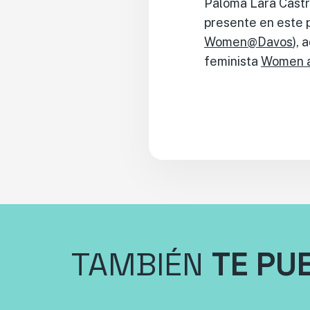
Paloma Lara Castro
presente en este 
Women@Davos
), 
feminista
Women a
TAMBIÉN
TE PU