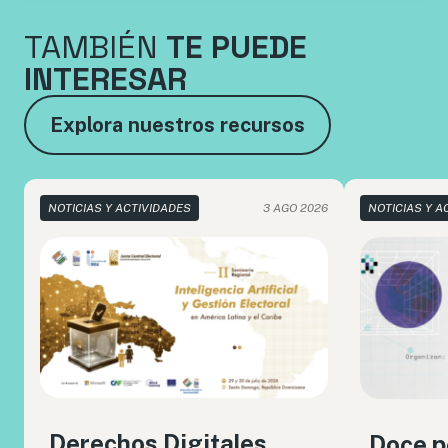
TAMBIÉN
TE PUEDE
INTERESAR
Explora nuestros recursos
NOTICIAS Y ACTIVIDADES
3 AGO 2026
NOTICIAS Y A
Derechos Digitales
Doce p