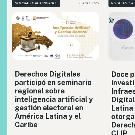
NOTICIAS Y ACTIVIDADES
3 AGO 2026
NOTICIAS Y A
Derechos Digitales
Doce p
participó en seminario
invest
regional sobre
Infrae
inteligencia artificial y
Digita
gestión electoral en
Latina
América Latina y el
otorga
Caribe
Derech
CLIP