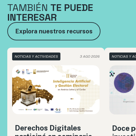
TAMBIÉN
TE PUEDE
INTERESAR
Explora nuestros recursos
NOTICIAS Y ACTIVIDADES
3 AGO 2026
NOTICIAS Y A
Derechos Digitales
Doce p