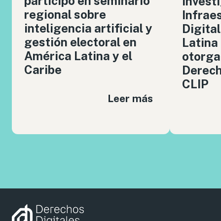
participó en seminario
invest
regional sobre
Infrae
inteligencia artificial y
Digita
gestión electoral en
Latina
América Latina y el
otorga
Caribe
Derech
CLIP
Leer más