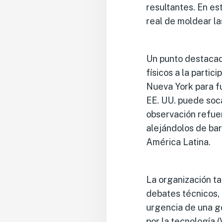
resultantes. En es
real de moldear la
Un punto destacado
físicos a la partic
Nueva York para fu
EE. UU. puede socav
observación refuer
alejándolos de bar
América Latina.
La organización ta
debates técnicos, 
urgencia de una g
por la tecnología (