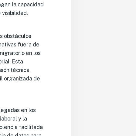
engan la capacidad
visibilidad.
os obstáculos
rnativas fuera de
migratorio en los
rial. Esta
ión técnica,
vil organizada de
legadas en los
aboral y la
lencia facilitada
icia de datos para