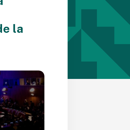
a
e la