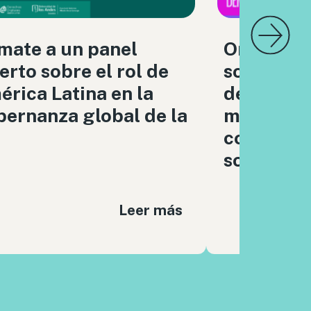
mate a un panel
Organizac
erto sobre el rol de
sociedad c
rica Latina en la
debatimo
ernanza global de la
moderaci
contenido
sociales
Leer más