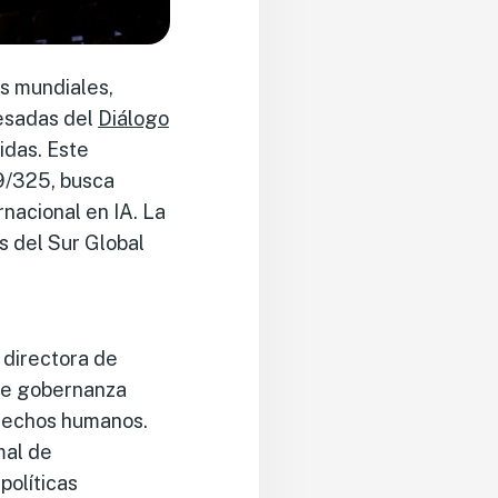
os mundiales,
resadas del
Diálogo
idas. Este
9/325, busca
rnacional en IA. La
s del Sur Global
 directora de
 de gobernanza
erechos humanos.
mal de
políticas