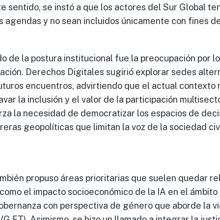
te sentido, se instó a que los actores del Sur Global t
s agendas y no sean incluidos únicamente con fines de 
 de la postura institucional fue la preocupación por l
ipación. Derechos Digitales sugirió explorar sedes alte
turos encuentros, advirtiendo que el actual contexto 
ar la inclusión y el valor de la participación multisecto
za la necesidad de democratizar los espacios de decis
reras geopolíticas que limitan la voz de la sociedad ci
mbién propuso áreas prioritarias que suelen quedar re
como el impacto socioeconómico de la IA en el ámbito l
obernanza con perspectiva de género que aborde la vio
VG FT). Asimismo, se hizo un llamado a integrar la just