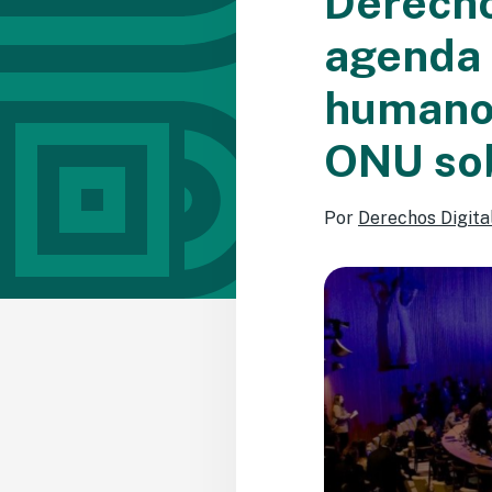
Derecho
agenda 
humanos
ONU sob
Por
Derechos Digita