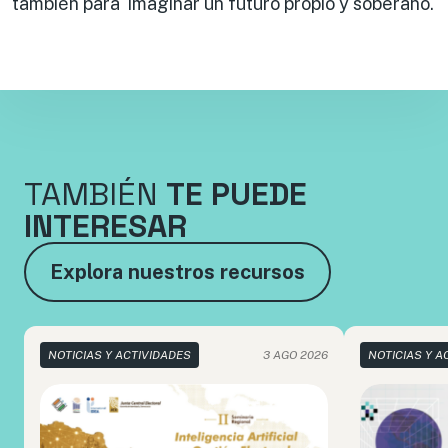
también para imaginar un futuro propio y soberano.
TAMBIÉN
TE PUEDE
INTERESAR
Explora nuestros recursos
NOTICIAS Y ACTIVIDADES
3 AGO 2026
NOTICIAS Y A