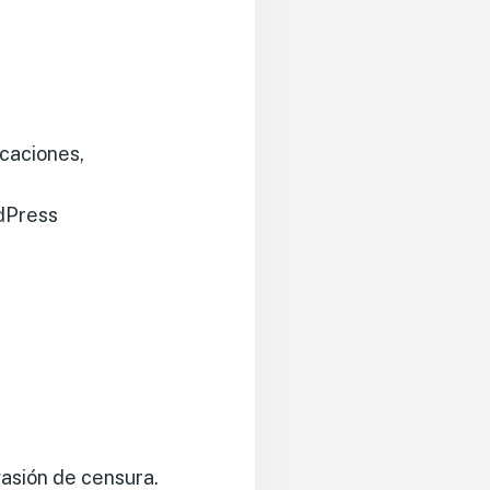
icaciones,
rdPress
vasión de censura.