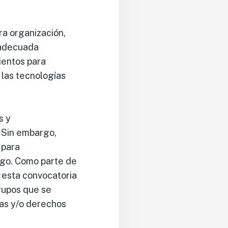
a organización,
 adecuada
ientos para
 las tecnologías
s y
 Sin embargo,
 para
iago. Como parte de
 esta convocatoria
rupos que se
as y/o derechos