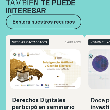
TAMBIÉN
TE PUEDE
INTERESAR
Explora nuestros recursos
NOTICIAS Y ACTIVIDADES
3 AGO 2026
NOTICIAS Y A
Derechos Digitales
Doce p
participó en seminario
invest