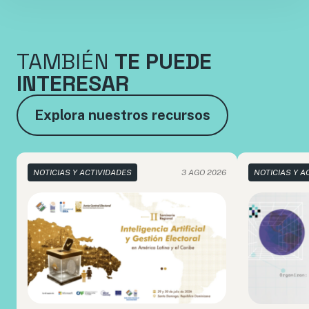
TAMBIÉN
TE PUEDE
INTERESAR
Explora nuestros recursos
NOTICIAS Y ACTIVIDADES
3 AGO 2026
NOTICIAS Y A