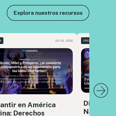
Explora nuestros recursos
A
29 JUL 2026
PRENSA
Diálogo G
antir en América
Naciones 
ina: Derechos