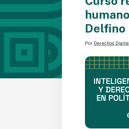
Curso r
humanos
Delfino
Por
Derechos Digita