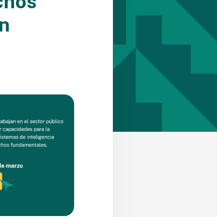
chos
n