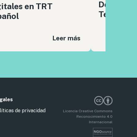
Derechos 
itales en TRT
Tech Poli
pañol
Leer más
gales
líticas de privacidad
Licencia Creative Commons
Reconocimiento 4.0
Internacional