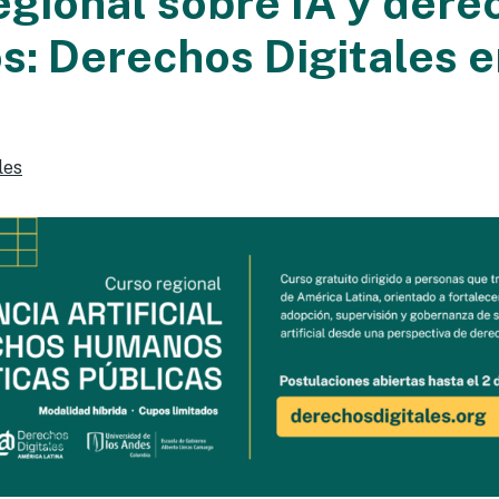
egional sobre IA y dere
: Derechos Digitales e
les