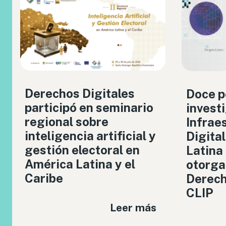
Derechos Digitales
Doce p
participó en seminario
invest
regional sobre
Infrae
inteligencia artificial y
Digita
gestión electoral en
Latina
América Latina y el
otorga
Caribe
Derech
CLIP
Leer más