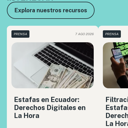
Explora nuestros recursos
PRENSA
7 AGO 2026
PRENSA
Estafas en Ecuador:
Filtrac
Derechos Digitales en
Estafa
La Hora
Derech
La Hor