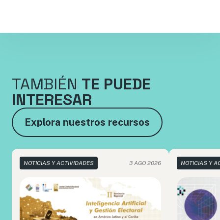
TAMBIÉN
TE PUEDE
INTERESAR
Explora nuestros recursos
NOTICIAS Y ACTIVIDADES
3 AGO 2026
NOTICIAS Y A