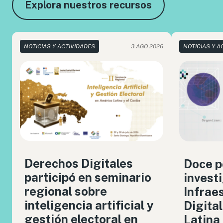
Explora nuestros recursos
NOTICIAS Y ACTIVIDADES
3 AGO 2026
NOTICIAS Y A
Derechos Digitales
Doce p
participó en seminario
invest
regional sobre
Infrae
inteligencia artificial y
Digita
gestión electoral en
Latina