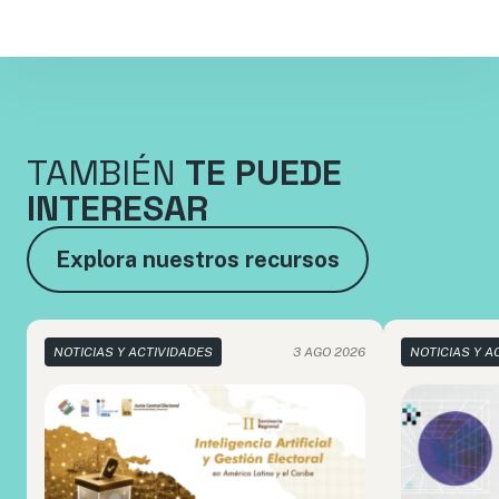
TAMBIÉN
TE PUEDE
INTERESAR
Explora nuestros recursos
NOTICIAS Y ACTIVIDADES
3 AGO 2026
NOTICIAS Y A