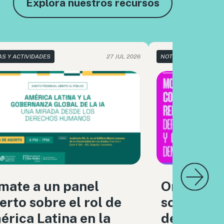
Explora nuestros recursos
AS Y ACTIVIDADES
27 JUL 2026
NOTICIAS Y ACTIVIDA
mate a un panel
Organizac
erto sobre el rol de
sociedad c
rica Latina en la
debatimo