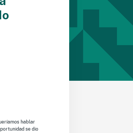
la
do
ueríamos hablar
oportunidad se dio