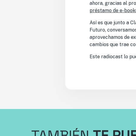
ahora, gracias al pr
préstamo de e-book
Así es que junto a C
Futuro, conversamos 
aprovechamos de ext
cambios que trae con
Este radiocast lo p
TAMBIÉN
TE PU