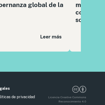
ernanza global de la
moderaci
contenido
sociales
Leer más
gales
líticas de privacidad
Licencia Creative Commons
Reconocimiento 4.0