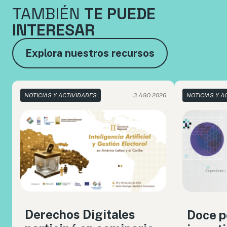
TAMBIÉN
TE PUEDE
INTERESAR
Explora nuestros recursos
NOTICIAS Y ACTIVIDADES
3 AGO 2026
NOTICIAS Y A
Derechos Digitales
Doce p