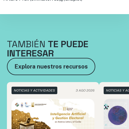
TAMBIÉN
TE PUEDE
INTERESAR
Explora nuestros recursos
NOTICIAS Y ACTIVIDADES
3 AGO 2026
NOTICIAS Y A