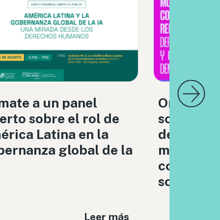
mate a un panel
Organizac
erto sobre el rol de
sociedad c
rica Latina en la
debatimo
ernanza global de la
moderaci
contenido
sociales
Leer más