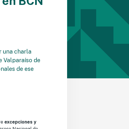
r en BCN
r una charla
e Valparaíso de
onales de ese
re
excepciones y
greso Nacional de