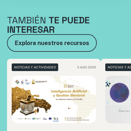
TAMBIÉN
TE PUEDE
INTERESAR
Explora nuestros recursos
NOTICIAS Y ACTIVIDADES
3 AGO 2026
NOTICIAS Y A