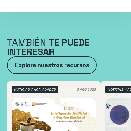
TAMBIÉN
TE PUEDE
INTERESAR
Explora nuestros recursos
NOTICIAS Y ACTIVIDADES
3 AGO 2026
NOTICIAS Y A