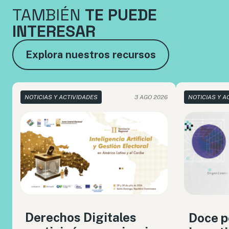
TAMBIÉN
TE PUEDE
INTERESAR
Explora nuestros recursos
NOTICIAS Y ACTIVIDADES
3 AGO 2026
NOTICIAS Y A
Derechos Digitales
Doce p