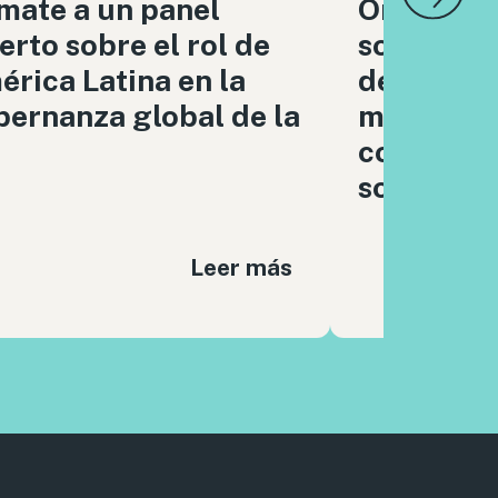
mate a un panel
Organizac
erto sobre el rol de
sociedad c
rica Latina en la
debatimo
ernanza global de la
moderaci
contenido
sociales
Leer más