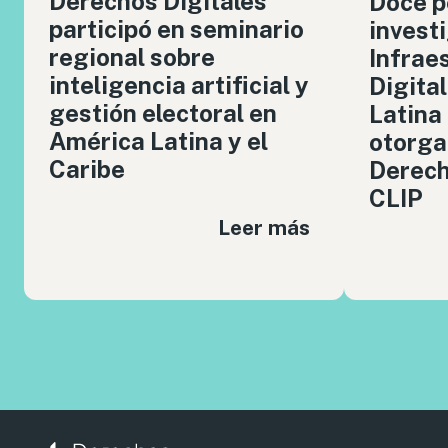
Derechos Digitales
Doce p
participó en seminario
invest
regional sobre
Infrae
inteligencia artificial y
Digita
gestión electoral en
Latina
América Latina y el
otorga
Caribe
Derech
CLIP
Leer más