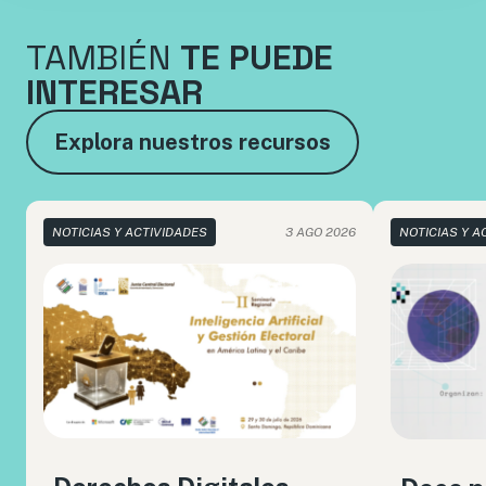
TAMBIÉN
TE PUEDE
INTERESAR
Explora nuestros recursos
NOTICIAS Y ACTIVIDADES
3 AGO 2026
NOTICIAS Y A