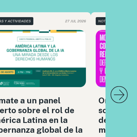
AS Y ACTIVIDADES
27 JUL 2026
NOTICIAS Y ACTIVIDA
mate a un panel
Organizac
erto sobre el rol de
sociedad c
rica Latina en la
debatimo
ernanza global de la
moderaci