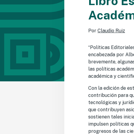
Libro E
Académi
Por
Claudio Ruiz
“Políticas Editorial
encabezada por Albe
brevemente, algunas 
las políticas académ
académica y científi
Con la edición de es
contribución para q
tecnológicas y juríd
que contribuyen asid
sostienen tales inic
impulsen políticas q
progresos de las cien