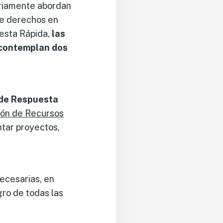
ariamente abordan
 de derechos en
uesta Rápida,
las
 contemplan dos
o de Respuesta
ión de Recursos
ntar proyectos,
necesarias, en
gro de todas las