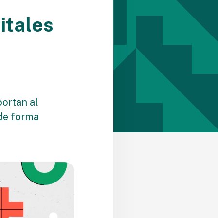
itales
portan al
 de forma