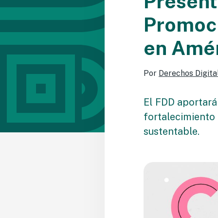
Present
Promoci
en Amér
Por
Derechos Digita
El FDD aportará 
fortalecimiento 
sustentable.