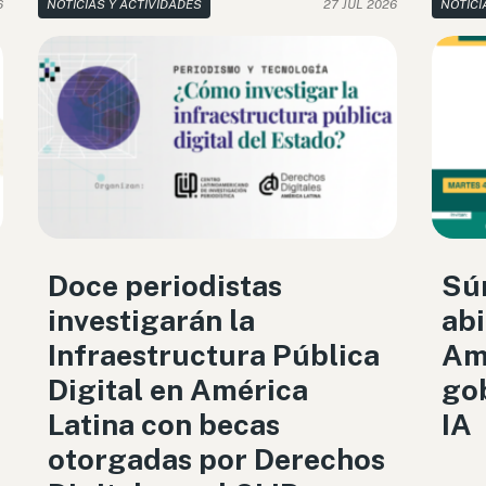
6
NOTICIAS Y ACTIVIDADES
27 JUL 2026
NOTICI
Doce periodistas
Sú
investigarán la
abi
Infraestructura Pública
Amé
Digital en América
gob
Latina con becas
IA
otorgadas por Derechos