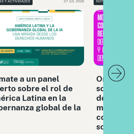
AS Y ACTIVIDADES
27 JUL 2026
NOTICIAS Y ACTIVIDA
mate a un panel
Organizac
erto sobre el rol de
sociedad c
rica Latina en la
debatimo
ernanza global de la
moderaci
contenido
sociales