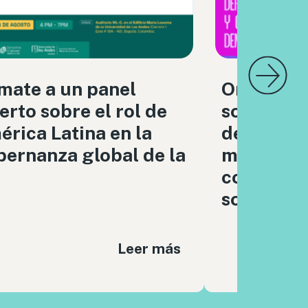
mate a un panel
Organizac
erto sobre el rol de
sociedad c
rica Latina en la
debatimo
ernanza global de la
moderaci
contenido
sociales
Leer más