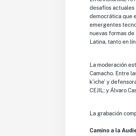
desafíos actuales
democrática que e
emergentes tecnol
nuevas formas de e
Latina, tanto en lí
La moderación estu
Camacho. Entre las
k’iche’ y defensora
CEJIL; y Álvaro Ca
La grabación comp
Camino a la Audi