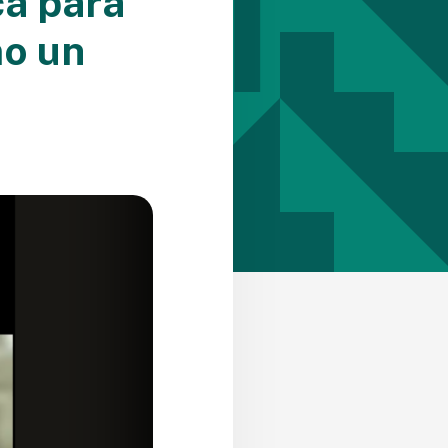
ca para
mo un