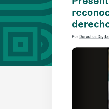
Present
reconoc
derech
Por
Derechos Digita