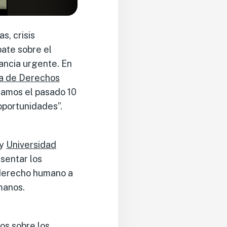
, crisis
bate sobre el
ancia urgente. En
na de Derechos
llamos el pasado 10
oportunidades”.
y
Universidad
sentar los
derecho humano a
manos.
os sobre los