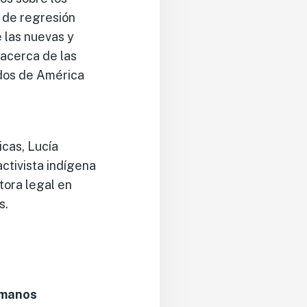
 de regresión
 las nuevas y
acerca de las
ados de América
icas, Lucía
activista indígena
ctora legal en
s.
umanos