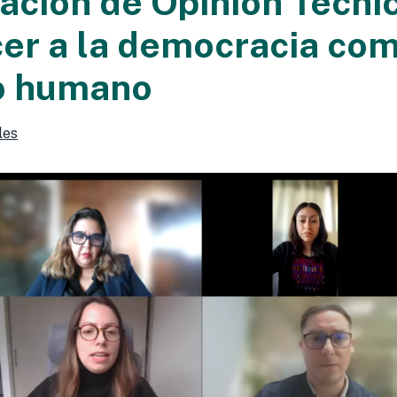
ación de Opinión Técni
er a la democracia co
o humano
les