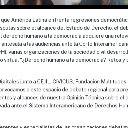
que América Latina enfrenta regresiones democráticas
disputas sobre el alcance del Estado de Derecho, el de
l derecho humano a la democracia adquiere una relev
antesala a las audiencias ante la
Corte Interamerica
DH)
, varias organizaciones de la sociedad civil desarro
go virtual “¿Derecho humano a la democracia? Retos y 
gitales junto a
CEJIL
,
CIVICUS
,
Fundación Multitudes
convocamos a este espacio de debate regional para pre
entos y alcances de nuestra
Opinión Técnica
sobre el 
vada ante el Sistema Interamericano de Derechos Hu
eferentes y especialistas de las organizaciones debatim